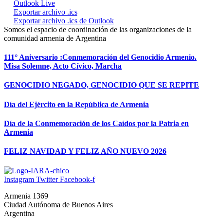
Outlook Live
Exportar archivo .ics
Exportar archivo .ics de Outlook
Somos
el espacio de coordinación de
las organizaciones
de la
comunidad armenia de
Argentina
111° Aniversario :Conmemoración del Genocidio Armenio.
Misa Solemne, Acto Cívico, Marcha
GENOCIDIO NEGADO, GENOCIDIO QUE SE REPITE
Día del Ejército en la República de Armenia
Día de la Conmemoración de los Caídos por la Patria en
Armenia
FELIZ NAVIDAD Y FELIZ AÑO NUEVO 2026
Instagram
Twitter
Facebook-f
Armenia 1369
Ciudad Autónoma de Buenos Aires
Argentina